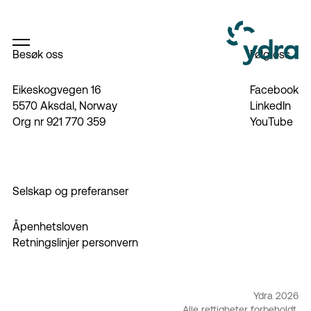
Besøk oss
Følg oss
Eikeskogvegen 16
Facebook
5570 Aksdal, Norway
LinkedIn
Org nr 921 770 359
YouTube
Selskap og preferanser
Åpenhetsloven
Retningslinjer personvern
Ydra 2026
Alle rettigheter forbeholdt.