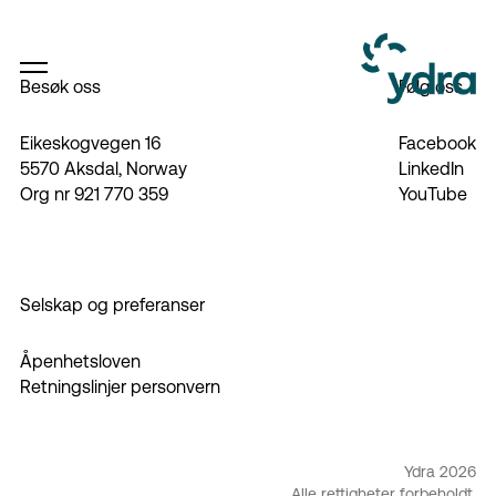
Besøk oss
Følg oss
Eikeskogvegen 16
Facebook
5570 Aksdal, Norway
LinkedIn
Org nr 921 770 359
YouTube
Selskap og preferanser
Åpenhetsloven
Retningslinjer personvern
Ydra 2026
Alle rettigheter forbeholdt.