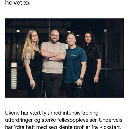
helvete».
Ukene har vært fylt med intensiv trening,
utfordringer og sterke fellesopplevelser. Underveis
har
Ydra hatt
med seg
kjente profiler fra Kickstart,