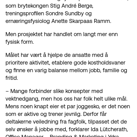
som brytekongen Stig André Berge,
treningsprofilen Sondre Sundby og
ernæringsfysiolog Anette Skarpaas Ramm.
Men prosjektet
har handlet om langt mer enn
fysisk form.
Målet har vært å hjelpe de ansatte med å
prioritere aktivitet, etablere gode kostholdsvaner
og finne en varig balanse mellom jobb, familie og
fritid.
–
Mange forbinder slike konsepter med
vektnedgang, men hos oss har folk helt ulike mål.
Mens noen knapt eier et par joggesko, er det noen
som er aktive og trener jevnlig. Derfor får
deltakerne veiledning fra fagfolk, tilpasset det de
selv ønsker å jobbe med, forklarer Ida
Lütcherath
,
Office Manager –
Branding
&
Marketing
i
Ydra
.