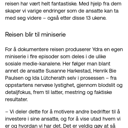
reisen har vært helt fantastiske.
Med
hjelp fra dem
skaper vi varige endringer som de ansatte kan ta
med seg videre – også etter disse 13 ukene.
Reisen bl
ir
til miniserie
For å dokumentere reisen produserer Ydra en egen
miniserie i fire episoder som deles i de ulike
sosiale medie-kanalene. Her følger man blant
annet de ansatte Susanne Harkestad, Henrik Bie
Paulsen og Ida Lütcherath selv i prosessen – fra
oppstartens nervøse lystighet, gjennom blodslit og
detaljfokus, frem til latter, mestring og faktiske
resultater.
–
Vi deler dette for å motivere andre bedrifter til å
investere i sine ansatte, og for å vise utad hvem vi
er og hvordan vi har det. Det er veldig gøy at så