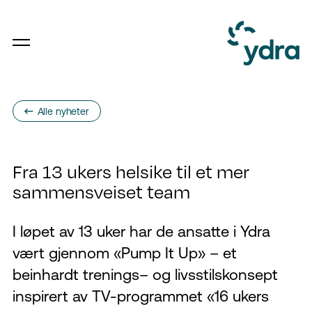
Alle nyheter
Fra 13 ukers helsike til et mer
sammensveiset team
I
løpet av 13 uker har de ansatte i Ydra
vært gjennom «Pump It Up» – et
beinhardt trening
s
– og
liv
s
stilskonsept
inspirert av TV-programmet «16 ukers