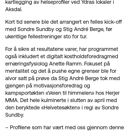
kartlegging av helseprofiler ved
Ydras
lokaler i
Aksdal.
Kort tid senere ble det arrangert en felles kick-
off
med
Sondre Sundby og Stig André Berge, før
ukentlige fellestreninger sto for tur.
For å sikre at resultatene varer, har programmet
også inkludert et digitalt
kostholdsforedrag
med
ernæringsfysiolog Anette Ramm.
Fokuset
på
mentalitet og det å pushe egne grenser ble for
alvor satt på prøve da Stig André Berge tok med
gjengen på motivasjonsforedrag og
kampsportøkten «Veien til himmelen» hos Herjer
MMA. Det hele kulminerte i slutten av april med
den beryktede «
Helvetesøkten
» i regi av Sondre
Sundby.
–
Profilene som har vært med oss
gjennom denne